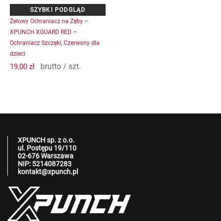
Żelowy Ochraniacz na Zęby –
XPUNCH XGUARD RED –
Ochraniacz Szczęki, Czerwony dla
dzieci
brutto / szt.
19,00
zł
XPUNCH sp. z o.o.
ul. Postępu 19/110
02-676 Warszawa
NIP: 5214087283
kontakt@xpunch.pl