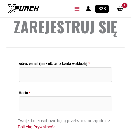
Przejdź
B2B
do
treści
ZAREJESTRUJ SIĘ
Adres e-mail (inny niż ten z konta w sklepie)
*
Hasło
*
Twoje dane osobowe będą przetwarzane zgodnie z
Polityką Prywatności