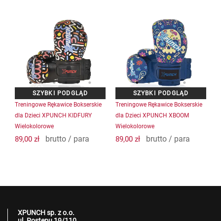
Treningowe Rękawice Bokserskie
Treningowe Rękawice Bokserskie
dla Dzieci XPUNCH KIDFURY
dla Dzieci XPUNCH XBOOM
Wielokolorowe
Wielokolorowe
brutto / para
brutto / para
89,00
zł
89,00
zł
XPUNCH sp. z o.o.
ul. Postępu 19/110