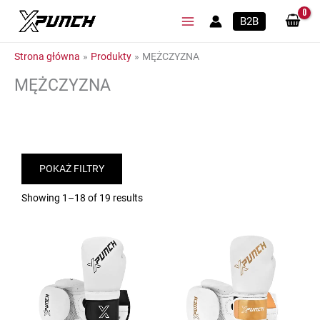
Przejdź
B2B
do
treści
Strona główna
Produkty
MĘŻCZYZNA
MĘŻCZYZNA
POKAŻ FILTRY
Showing 1–18 of 19 results
Ten
Ten
produkt
produkt
ma
ma
wiele
wiele
wariantów.
wariantów.
Opcje
Opcje