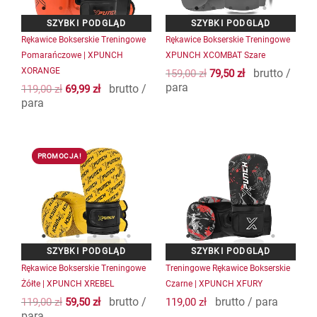
można
można
wybrać
wybrać
na
na
Rękawice Bokserskie Treningowe
Rękawice Bokserskie Treningowe
stronie
stronie
Pomarańczowe | XPUNCH
XPUNCH XCOMBAT Szare
produktu
produktu
XORANGE
brutto /
159,00
zł
79,50
zł
para
brutto /
119,00
zł
69,99
zł
para
Pierwotna
Aktualna
Ten
Ten
cena
cena
PROMOCJA!
produkt
produkt
wynosiła:
wynosi:
ma
ma
119,00 zł.
59,50 zł.
wiele
wiele
wariantów.
wariantów.
Opcje
Opcje
można
można
wybrać
wybrać
na
na
Rękawice Bokserskie Treningowe
Treningowe Rękawice Bokserskie
stronie
stronie
Żółte | XPUNCH XREBEL
Czarne | XPUNCH XFURY
produktu
produktu
brutto /
brutto / para
119,00
zł
59,50
zł
119,00
zł
para