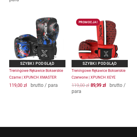
Pierwotna
Aktualna
Ten
Ten
cena
cena
PROMOCJA!
produkt
produkt
wynosiła:
wynosi:
ma
ma
119,00 zł.
89,99 zł.
wiele
wiele
wariantów.
wariantów.
Opcje
Opcje
można
można
wybrać
wybrać
na
na
Treningowe Rękawice Bokserskie
Treningowe Rękawice Bokserskie
stronie
stronie
Czarne | XPUNCH XMASTER
Czerwone | XPUNCH XEYE
produktu
produktu
brutto / para
brutto /
119,00
zł
119,00
zł
89,99
zł
para