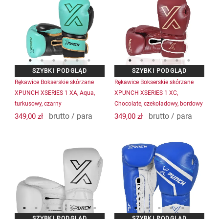
produkt
produkt
ma
ma
wiele
wiele
wariantów.
wariantów.
Opcje
Opcje
można
można
wybrać
wybrać
na
na
Rękawice Bokserskie skórzane
Rękawice Bokserskie skórzane
stronie
stronie
XPUNCH XSERIES 1 XA, Aqua,
XPUNCH XSERIES 1 XC,
produktu
produktu
turkusowy, czarny
Chocolate, czekoladowy, bordowy
brutto / para
brutto / para
349,00
zł
349,00
zł
Ten
Ten
produkt
produkt
ma
ma
wiele
wiele
wariantów.
wariantów.
Opcje
Opcje
można
można
wybrać
wybrać