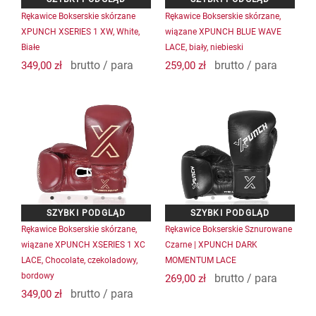
na
na
Rękawice Bokserskie skórzane
Rękawice Bokserskie skórzane,
stronie
stronie
XPUNCH XSERIES 1 XW, White,
wiązane XPUNCH BLUE WAVE
produktu
produktu
Białe
LACE, biały, niebieski
brutto / para
brutto / para
349,00
zł
259,00
zł
Ten
Ten
produkt
produkt
ma
ma
wiele
wiele
wariantów.
wariantów.
Opcje
Opcje
można
można
wybrać
wybrać
na
na
Rękawice Bokserskie skórzane,
Rękawice Bokserskie Sznurowane
stronie
stronie
wiązane XPUNCH XSERIES 1 XC
Czarne | XPUNCH DARK
produktu
produktu
LACE, Chocolate, czekoladowy,
MOMENTUM LACE
bordowy
brutto / para
269,00
zł
brutto / para
349,00
zł