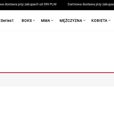
 dostawa przy zakupach od 399 PLN!
Darmowa dostawa przy zakupach
XSeries1
BOKS
MMA
MĘŻCZYZNA
KOBIETA