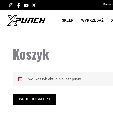
Przejdź
Darmowa dostawa przy zakupach od 399 PLN!
Darmowa
do
treści
SKLEP
WYPRZEDAŻ
Koszyk
Twój koszyk aktualnie jest pusty.
WRÓĆ DO SKLEPU