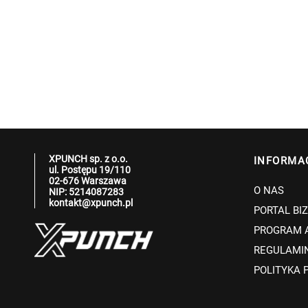
XPUNCH sp. z o.o.
INFORMA
ul. Postępu 19/110
02-676 Warszawa
O NAS
NIP: 5214087283
kontakt@xpunch.pl
PORTAL BI
PROGRAM 
REGULAMI
POLITYKA 