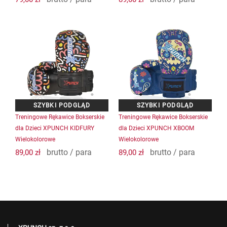
Treningowe Rękawice Bokserskie
Treningowe Rękawice Bokserskie
dla Dzieci XPUNCH KIDFURY
dla Dzieci XPUNCH XBOOM
Wielokolorowe
Wielokolorowe
brutto / para
brutto / para
89,00
zł
89,00
zł