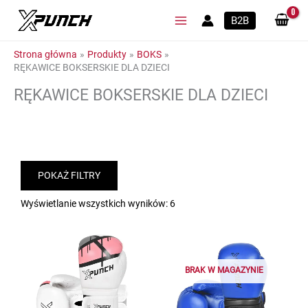
Przejdź
B2B
do
treści
Strona główna
Produkty
BOKS
RĘKAWICE BOKSERSKIE DLA DZIECI
RĘKAWICE BOKSERSKIE DLA DZIECI
POKAŻ FILTRY
Wyświetlanie wszystkich wyników: 6
BRAK W MAGAZYNIE