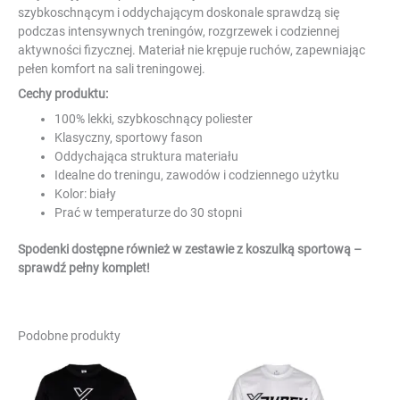
szybkoschnącym i oddychającym doskonale sprawdzą się
podczas intensywnych treningów, rozgrzewek i codziennej
aktywności fizycznej. Materiał nie krępuje ruchów, zapewniając
pełen komfort na sali treningowej.
Cechy produktu:
100% lekki, szybkoschnący poliester
Klasyczny, sportowy fason
Oddychająca struktura materiału
Idealne do treningu, zawodów i codziennego użytku
Kolor: biały
Prać w temperaturze do 30 stopni
Spodenki dostępne również w zestawie z koszulką sportową –
sprawdź pełny komplet!
Podobne produkty
Ten
Ten
produkt
produkt
ma
ma