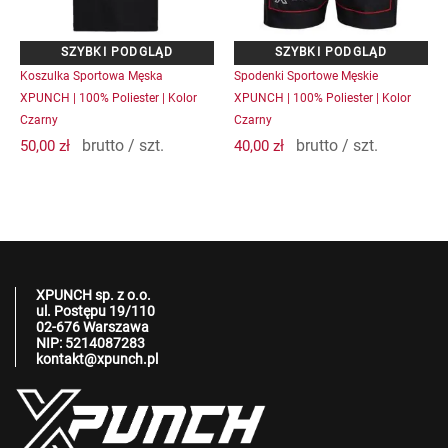
wybrać
wybrać
na
na
stronie
stronie
produktu
produktu
Koszulka Sportowa Męska
Spodenki Sportowe Męskie
XPUNCH | 100% Poliester | Kolor
XPUNCH | 100% Poliester | Kolor
Czarny
Czarny
brutto / szt.
brutto / szt.
50,00
zł
40,00
zł
XPUNCH sp. z o.o.
ul. Postępu 19/110
02-676 Warszawa
NIP: 5214087283
kontakt@xpunch.pl