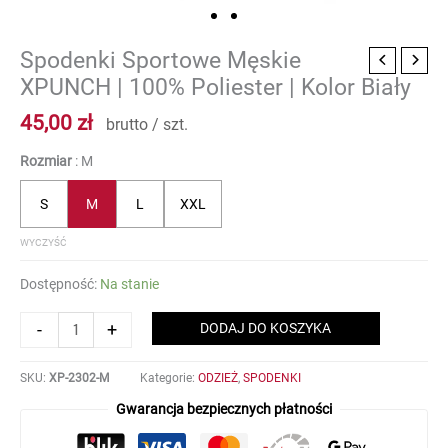
Spodenki Sportowe Męskie
ilość
Spodenki
XPUNCH | 100% Poliester | Kolor Biały
Sportowe
45,00
zł
Męskie
brutto / szt.
XPUNCH
Rozmiar
M
|
100%
Poliester
S
M
L
XXL
|
WYCZYŚĆ
Kolor
Biały
Dostępność:
Na stanie
-
+
DODAJ DO KOSZYKA
SKU:
XP-2302-M
Kategorie:
ODZIEŻ
,
SPODENKI
Gwarancja bezpiecznych płatności