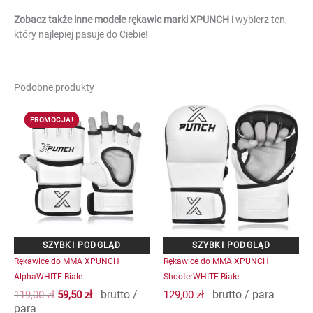
Zobacz także inne modele rękawic marki XPUNCH
i wybierz ten,
który najlepiej pasuje do Ciebie!
Podobne produkty
Pierwotna
Aktualna
Ten
Ten
cena
cena
PROMOCJA!
PROMOCJA!
produkt
produkt
wynosiła:
wynosi:
ma
ma
119,00 zł.
59,50 zł.
wiele
wiele
wariantów.
wariantów.
Opcje
Opcje
można
można
wybrać
wybrać
na
na
stronie
stronie
produktu
produktu
Rękawice do MMA XPUNCH
Rękawice do MMA XPUNCH
AlphaWHITE Białe
ShooterWHITE Białe
brutto /
brutto / para
119,00
zł
59,50
zł
129,00
zł
para