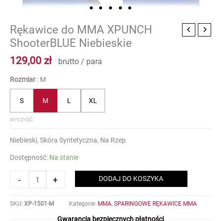
Rękawice do MMA XPUNCH
ilość
Rękawice
ShooterBLUE Niebieskie
do
129,00
zł
MMA
brutto / para
XPUNCH
Rozmiar
M
ShooterBLUE
Niebieskie
S
M
L
XL
WYCZYŚĆ
Niebieski, Skóra Syntetyczna, Na Rzep
Dostępność:
Na stanie
-
+
DODAJ DO KOSZYKA
SKU:
XP-1501-M
Kategorie:
MMA
,
SPARINGOWE RĘKAWICE MMA
Gwarancja bezpiecznych płatności