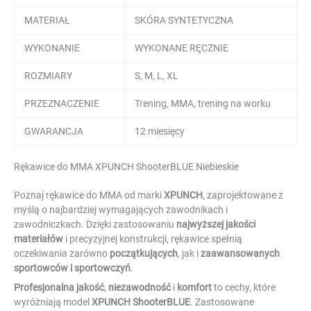
MATERIAŁ
SKÓRA SYNTETYCZNA
WYKONANIE
WYKONANE RĘCZNIE
ROZMIARY
S, M, L, XL
PRZEZNACZENIE
Trening, MMA, trening na worku
GWARANCJA
12 miesięcy
Rękawice do MMA XPUNCH ShooterBLUE Niebieskie
Poznaj rękawice do MMA od marki
XPUNCH
, zaprojektowane z
myślą o najbardziej wymagających zawodnikach i
zawodniczkach. Dzięki zastosowaniu
najwyższej jakości
materiałów
i precyzyjnej konstrukcji, rękawice spełnią
oczekiwania zarówno
początkujących
, jak i
zaawansowanych
sportowców i sportowczyń
.
Profesjonalna jakość
,
niezawodność
i
komfort
to cechy, które
wyróżniają model
XPUNCH ShooterBLUE
. Zastosowane