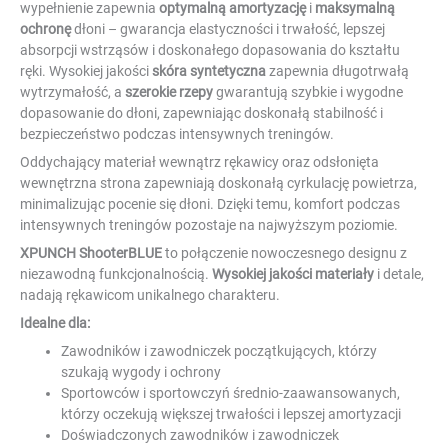
wypełnienie zapewnia
optymalną amortyzację
i
maksymalną
ochronę
dłoni – gwarancja elastyczności i trwałość, lepszej
absorpcji wstrząsów i doskonałego dopasowania do kształtu
ręki. Wysokiej jakości
skóra syntetyczna
zapewnia długotrwałą
wytrzymałość, a
szerokie rzepy
gwarantują szybkie i wygodne
dopasowanie do dłoni, zapewniając doskonałą stabilność i
bezpieczeństwo podczas intensywnych treningów.
Oddychający materiał wewnątrz rękawicy oraz odsłonięta
wewnętrzna strona zapewniają doskonałą cyrkulację powietrza,
minimalizując pocenie się dłoni. Dzięki temu, komfort podczas
intensywnych treningów pozostaje na najwyższym poziomie.
XPUNCH ShooterBLUE
to połączenie nowoczesnego designu z
niezawodną funkcjonalnością.
Wysokiej jakości materiały
i detale,
nadają rękawicom unikalnego charakteru.
Idealne dla:
Zawodników i zawodniczek początkujących, którzy
szukają wygody i ochrony
Sportowców i sportowczyń średnio-zaawansowanych,
którzy oczekują większej trwałości i lepszej amortyzacji
Doświadczonych zawodników i zawodniczek