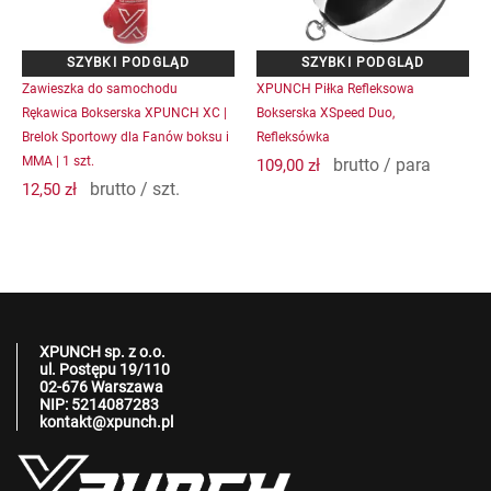
Zawieszka do samochodu
XPUNCH Piłka Refleksowa
Rękawica Bokserska XPUNCH XC |
Bokserska XSpeed Duo,
Brelok Sportowy dla Fanów boksu i
Refleksówka
MMA | 1 szt.
brutto / para
109,00
zł
brutto / szt.
12,50
zł
XPUNCH sp. z o.o.
ul. Postępu 19/110
02-676 Warszawa
NIP: 5214087283
kontakt@xpunch.pl