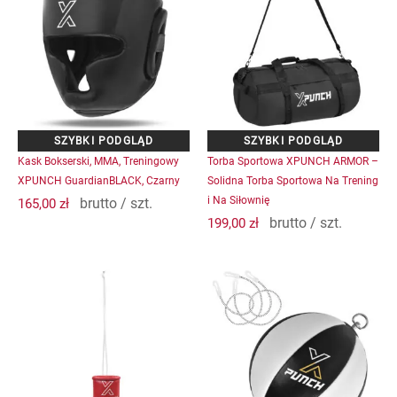
ma
wiele
wariantów.
Opcje
można
wybrać
na
stronie
produktu
Kask Bokserski, MMA, Treningowy
Torba Sportowa XPUNCH ARMOR –
XPUNCH GuardianBLACK, Czarny
Solidna Torba Sportowa Na Trening
i Na Siłownię
brutto / szt.
165,00
zł
brutto / szt.
199,00
zł