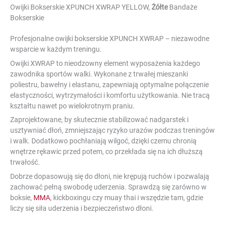
Owijki Bokserskie XPUNCH XWRAP YELLOW,
Żółte
Bandaże
Bokserskie
Profesjonalne owijki bokserskie XPUNCH XWRAP – niezawodne
wsparcie w każdym treningu.
Owijki XWRAP to nieodzowny element wyposażenia każdego
zawodnika sportów walki. Wykonane z trwałej mieszanki
poliestru, bawełny i elastanu, zapewniają optymalne połączenie
elastyczności, wytrzymałości i komfortu użytkowania. Nie tracą
kształtu nawet po wielokrotnym praniu.
Zaprojektowane, by skutecznie stabilizować nadgarstek i
usztywniać dłoń, zmniejszając ryzyko urazów podczas treningów
i walk. Dodatkowo pochłaniają wilgoć, dzięki czemu chronią
wnętrze rękawic przed potem, co przekłada się na ich dłuższą
trwałość.
Dobrze dopasowują się do dłoni, nie krępują ruchów i pozwalają
zachować pełną swobodę uderzenia. Sprawdzą się zarówno w
boksie,
MMA
, kickboxingu czy muay thai i wszędzie tam, gdzie
liczy się siła uderzenia i bezpieczeństwo dłoni.