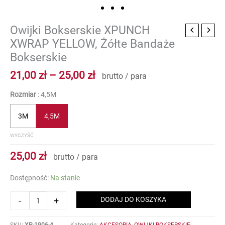
Zakres
Owijki Bokserskie XPUNCH
ilość
cen:
Owijki
XWRAP YELLOW, Żółte Bandaże
od
Bokserskie
Bokserskie
21,00 zł
XPUNCH
do
XWRAP
21,00
zł
–
25,00
zł
brutto / para
25,00 zł
YELLOW,
Żółte
Rozmiar
4,5M
Bandaże
Bokserskie
3M
4,5M
WYCZYŚĆ
25,00
zł
brutto / para
Dostępność:
Na stanie
-
+
DODAJ DO KOSZYKA
SKU:
XP-1906-4
Kategorie:
AKCESORIA
,
OWIJKI BOKSERSKIE