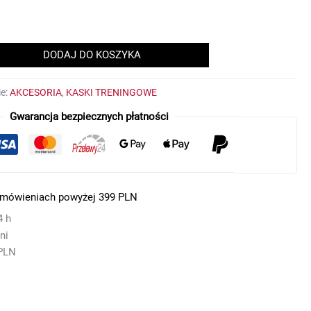
DODAJ DO KOSZYKA
ie:
AKCESORIA
,
KASKI TRENINGOWE
Gwarancja bezpiecznych płatności
amówieniach powyżej 399 PLN
4 h
ni
 PLN