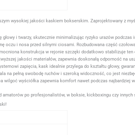
aszym wysokiej jakości kaskiem bokserskim. Zaprojektowany z my
łowy i twarzy, skutecznie minimalizując ryzyko urazów podczas i
onę oczu i nosa przed silnymi ciosami. Rozbudowana część czołow
ocniona konstrukcja w rejonie szczęki dodatkowo stabilizuje ten 
wyższej jakości materiałów, zapewnia doskonałą odporność na uszk
temowi zapięcia, kask idealnie przylega do kształtu głowy, gwarant
a na pełną swobodę ruchów i szeroką widoczność, co jest niezbę
a wilgoć wyściółka zapewnia komfort nawet podczas najbardziej w
amatorów po profesjonalistów, w boksie, kickboxingu czy innych 
ski!