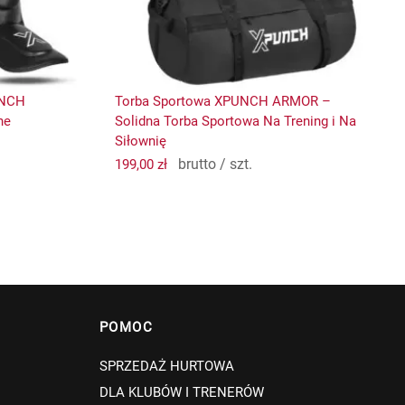
UNCH
Torba Sportowa XPUNCH ARMOR –
ne
Solidna Torba Sportowa Na Trening i Na
Siłownię
brutto / szt.
199,00
zł
POMOC
SPRZEDAŻ HURTOWA
DLA KLUBÓW I TRENERÓW