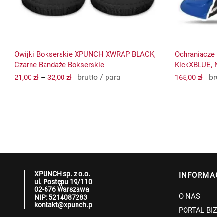
stronie
produktu
Owijki Bokserskie XPUNCH XWRAP BLACK,
Ochraniacze
Czarne Bandaże Bokserskie
KickXBLUE, N
brutto / para
br
21,00
zł
–
32,00
zł
165,00
zł
XPUNCH sp. z o.o.
INFORMA
ul. Postępu 19/110
02-676 Warszawa
O NAS
NIP: 5214087283
kontakt@xpunch.pl
PORTAL BI