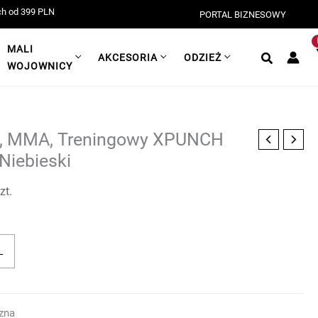
9 PLN!
Darmowa dostawa przy zakupach od 399 PLN!
Darmowa d
PORTAL BIZNESOWY
MALI
AKCESORIA
ODZIEŻ
WOJOWNICY
i, MMA, Treningowy XPUNCH
Niebieski
zt.
L
czna