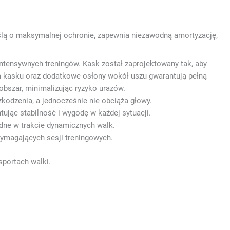
ślą o maksymalnej ochronie, zapewnia niezawodną amortyzację,
ntensywnych treningów. Kask został zaprojektowany tak, aby
a kasku oraz dodatkowe osłony wokół uszu gwarantują pełną
obszar, minimalizując ryzyko urazów.
odzenia, a jednocześnie nie obciąża głowy.
ując stabilność i wygodę w każdej sytuacji.
dne w trakcie dynamicznych walk.
ymagających sesji treningowych.
sportach walki.