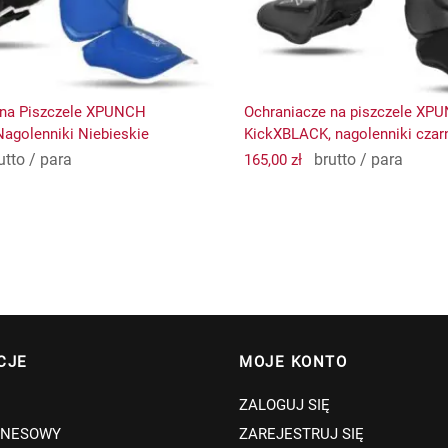
stronie
stronie
produktu
produktu
 na Piszczele XPUNCH
Ochraniacze na piszczele XP
agolenniki Niebieskie
KickXBLACK, nagolenniki czar
utto / para
brutto / para
165,00
zł
CJE
MOJE KONTO
ZALOGUJ SIĘ
ZNESOWY
ZAREJESTRUJ SIĘ