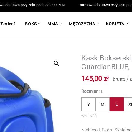
Darmowa dostawa przy zakupach od 39
XSeries1
BOKS
MMA
MĘŻCZYZNA
KOBIETA
Kask Boksersk
ilość
Kask
GuardianBLUE, 
Bokserski,
145,00
zł
MMA,
brutto / s
Treningowy
Rozmiar
L
XPUNCH
GuardianBLUE,
S
M
L
X
Niebieski
WYCZYŚĆ
Niebieski, Skóra Syntety