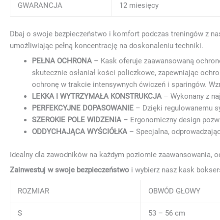
GWARANCJA
12 miesięcy
Dbaj o swoje bezpieczeństwo i komfort podczas treningów z n
umożliwiając pełną koncentrację na doskonaleniu techniki.
PEŁNA OCHRONA
– Kask oferuje zaawansowaną ochronę g
skutecznie osłaniał kości policzkowe, zapewniając ochr
ochronę w trakcie intensywnych ćwiczeń i sparingów. Wzm
LEKKA I WYTRZYMAŁA KONSTRUKCJA
– Wykonany z naj
PERFEKCYJNE DOPASOWANIE
– Dzięki regulowanemu sys
SZEROKIE POLE WIDZENIA
– Ergonomiczny design pozwal
ODDYCHAJĄCA WYŚCIÓŁKA
– Specjalna, odprowadzając
Idealny dla zawodników na każdym poziomie zaawansowania, od 
Zainwestuj w swoje bezpieczeństwo
i wybierz nasz kask bokser
ROZMIAR
OBWÓD GŁOWY
S
53 – 56 cm