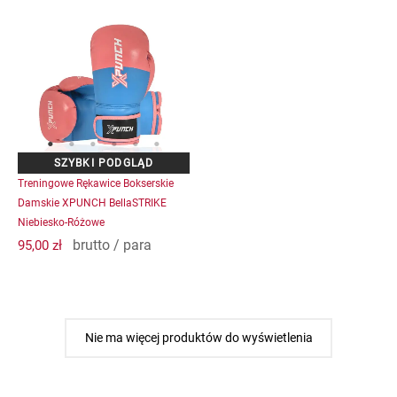
Ten
produkt
ma
wiele
wariantów.
Opcje
można
wybrać
na
Treningowe Rękawice Bokserskie
stronie
Damskie XPUNCH BellaSTRIKE
produktu
Niebiesko-Różowe
brutto / para
95,00
zł
Nie ma więcej produktów do wyświetlenia