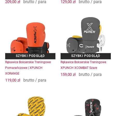
brutto / para
brutto / para
209,00
zł
129,00
zł
Ten
Ten
produkt
produkt
ma
ma
wiele
wiele
wariantów.
wariantów.
Opcje
Opcje
można
można
wybrać
wybrać
na
na
Rękawice Bokserskie Treningowe
Rękawice Bokserskie Treningowe
stronie
stronie
Pomarańczowe | XPUNCH
XPUNCH XCOMBAT Szare
produktu
produktu
XORANGE
brutto / para
159,00
zł
brutto / para
119,00
zł
Ten
Ten
produkt
produkt
ma
ma
wiele
wiele