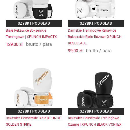
wariantów.
wariantów.
Opcje
Opcje
można
można
wybrać
wybrać
na
na
Białe Rękawice Bokserskie
Damskie Treningowe Rękawice
stronie
stronie
Treningowe | XPUNCH IMPACTX
Bokserskie Biało-Różowe XPUNCH
produktu
produktu
ROSEBLADE
brutto / para
129,00
zł
brutto / para
99,00
zł
Ten
Ten
produkt
produkt
ma
ma
wiele
wiele
wariantów.
wariantów.
Opcje
Opcje
można
można
wybrać
wybrać
na
na
Rękawice Bokserskie Białe XPUNCH
Rękawice Bokserskie Treningowe
stronie
stronie
GOLDEN STRIKE
Czarne | XPUNCH BLACK VORTEX
produktu
produktu